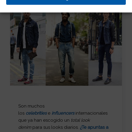
Son muchos
los
celebrities
e
influencers
internacionales
que ya han escogido un
total look
denim
para sus looks diarios.
¿Te apuntas a