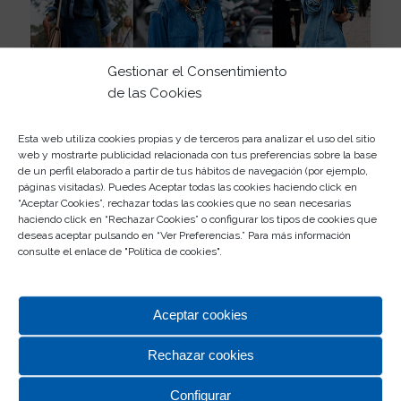
Gestionar el Consentimiento
de las Cookies
Esta web utiliza cookies propias y de terceros para analizar el uso del sitio
web y mostrarte publicidad relacionada con tus preferencias sobre la base
de un perfil elaborado a partir de tus hábitos de navegación (por ejemplo,
páginas visitadas). Puedes Aceptar todas las cookies haciendo click en
“Aceptar Cookies”, rechazar todas las cookies que no sean necesarias
haciendo click en “Rechazar Cookies” o configurar los tipos de cookies que
Hombres
deseas aceptar pulsando en “Ver Preferencias.” Para más información
consulte el enlace de "
Política de cookies
".
Por supuesto, ellos también se apuntan a la
tendencia del
Total denim
. Aporta un aire muy
urbano. Si te animas, prueba a combinar tus
jeans
y
Aceptar cookies
camisa
denim
con botines y tirantes…¡te va a
encantar!
Rechazar cookies
Configurar