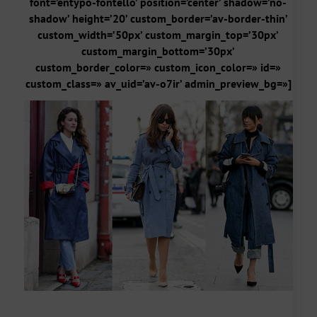
font=’entypo-fontello’ position=’center’ shadow=’no-
shadow’ height=’20’ custom_border=’av-border-thin’
custom_width=’50px’ custom_margin_top=’30px’
custom_margin_bottom=’30px’
custom_border_color=» custom_icon_color=» id=»
custom_class=» av_uid=’av-o7ir’ admin_preview_bg=»]