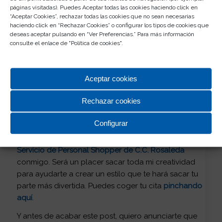
páginas visitadas). Puedes Aceptar todas las cookies haciendo click en
“Aceptar Cookies”, rechazar todas las cookies que no sean necesarias
haciendo click en “Rechazar Cookies” o configurar los tipos de cookies que
deseas aceptar pulsando en “Ver Preferencias.” Para más información
consulte el enlace de "
Política de cookies
".
Aceptar cookies
Rechazar cookies
Si quieres adaptar a tu estilo personal características
Configurar
vibrantes de las
Portuguese Girlies
, pero no sabes
por dónde empezar,
reserva tu cita gratuita en el
Servicio de Personal Shopper de C.C. Rosaleda
conmigo. Será un placer sacar toda mi creatividad
para ayudarte a crear un estilo que te hará sacar tu
parte más divertida. Puedes coger tu cita
pinchando
aquí
.
Y antes de acabar este post, quiero anunciarte que