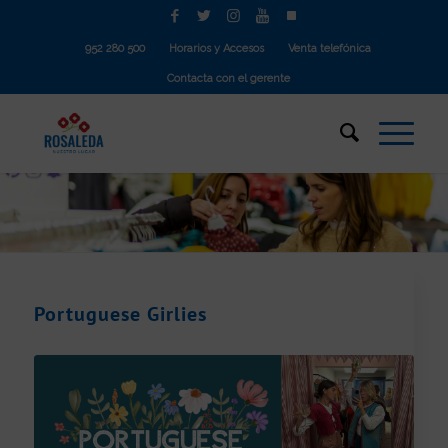
952 280 500
Horarios y Accesos
Venta telefónica
Contacta con el gerente
Portuguese Girlies