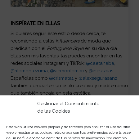
INSPÍRATE EN ELLAS
Si quieres seguir este estilo desde cerca, te
recomiendo a estás
influencers
de moda que
predican con el
Portuguese Style
en su día a día.
Ellas son mis favoritas, las puedes encontrar en las
redes sociales Instagram y TikTok:
@caetanaba
,
@ritamontezuma
,
@vicmontamari
y
@inesisaias
.
Españolas como
@crismata1
y
@alexsegurasanz
también comparten un estilo creativo y mediterráneo
que también encaja en esta estética.
Gestionar el Consentimiento
de las Cookies
Esta web utiliza cookies propias y de terceros para analizar el uso del sitio
web y mostrarte publicidad relacionada con tus preferencias sobre la base
de un perfil elaborado a partir de tus hábitos de navegación (por ejemplo,