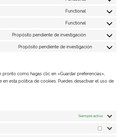
youtube
Consent
service
to
Functional
twitter
Consent
service
to
Functional
complianz
Consent
service
to
Propósito pendiente de investigación
google-
Consent
service
recaptcha
to
Propósito pendiente de investigación
popup-
Consent
service
anything
to
whatsapp
service
varios
n pronto como hagas clic en «Guardar preferencias»,
en esta política de cookies. Puedes desactivar el uso de
Siempre activo
Preferencias