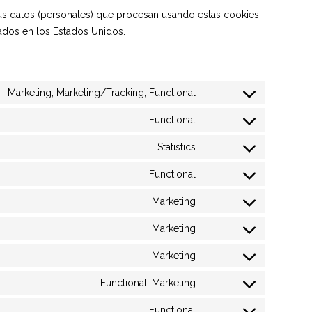
sus datos (personales) que procesan usando estas cookies.
ados en los Estados Unidos.
Marketing, Marketing/Tracking, Functional
Consent
to
Functional
Consent
service
to
Statistics
facebook
Consent
service
to
Functional
enfold
Consent
service
to
Marketing
google-
Consent
service
analytics
to
Marketing
wordpress
Consent
service
to
Marketing
google-
Consent
service
fonts
to
Functional, Marketing
google-
Consent
service
maps
to
Functional