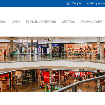
952 280 500
Horarios y Acce
NDAS
CINES
EL CLUB CARREFOUR
OFERTAS
PROMOCIONES