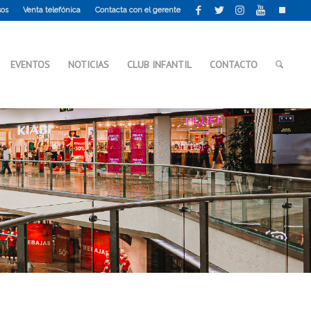
sos
Venta telefónica
Contacta con el gerente
EVENTOS
NOTICIAS
CLUB INFANTIL
CONTACTO