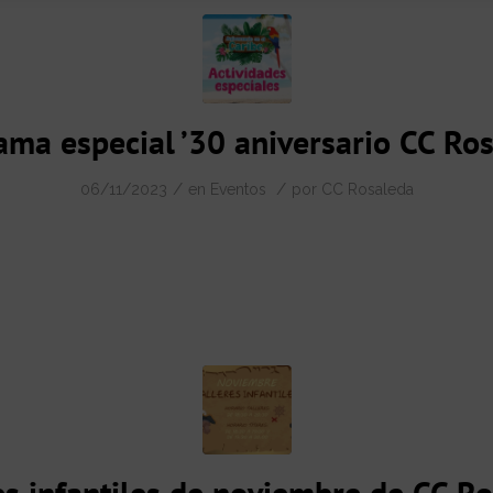
ama especial ’30 aniversario CC Ros
/
/
06/11/2023
en
Eventos
por
CC Rosaleda
es infantiles de noviembre de CC R