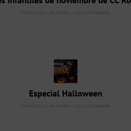
/
/
02/11/2023
en
Eventos
por
CC Rosaleda
Especial Halloween
/
/
24/10/2023
en
Eventos
por
CC Rosaleda