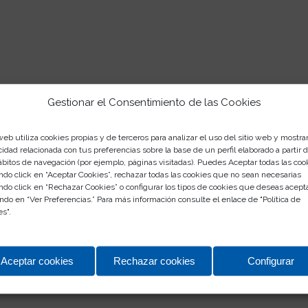
Gestionar el Consentimiento de las Cookies
web utiliza cookies propias y de terceros para analizar el uso del sitio web y mostra
cidad relacionada con tus preferencias sobre la base de un perfil elaborado a partir 
ábitos de navegación (por ejemplo, páginas visitadas). Puedes Aceptar todas las coo
Talleres infantiles de Navidad
ndo click en “Aceptar Cookies”, rechazar todas las cookies que no sean necesarias
ndo click en “Rechazar Cookies” o configurar los tipos de cookies que deseas acept
ndo en “Ver Preferencias.” Para más información consulte el enlace de "
Política de
/
/
27/11/2023
en
Eventos
por
CC Rosaleda
es
".
Aceptar cookies
Rechazar cookies
Configurar