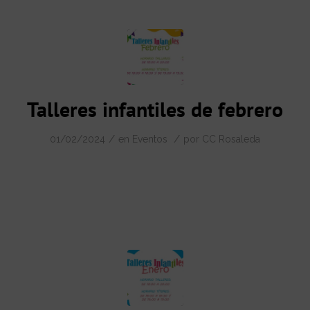
Talleres infantiles de febrero
/
/
01/02/2024
en
Eventos
por
CC Rosaleda