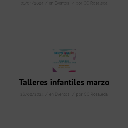
/
/
01/04/2024
en
Eventos
por
CC Rosaleda
Talleres infantiles marzo
/
/
26/02/2024
en
Eventos
por
CC Rosaleda