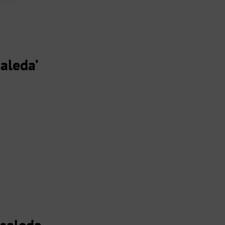
aleda’
osaleda