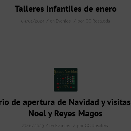
Talleres infantiles de enero
/
/
09/01/2024
en
Eventos
por
CC Rosaleda
io de apertura de Navidad y visita
Noel y Reyes Magos
/
/
27/11/2023
en
Eventos
por
CC Rosaleda