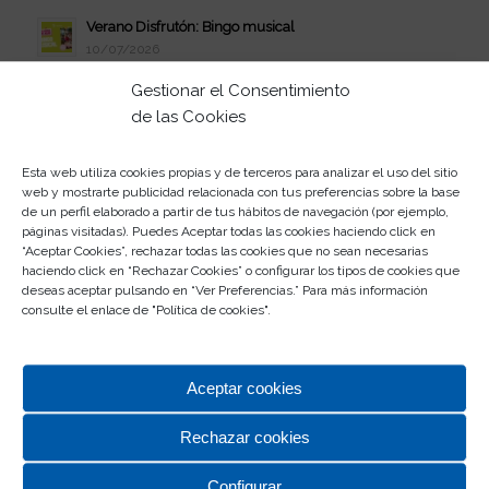
Verano Disfrutón: Bingo musical
10/07/2026
Celebra el estreno de Vaiana en Rosaleda
Gestionar el Consentimiento
08/07/2026
de las Cookies
Verano Disfrutón: jueves de juerga
07/07/2026
Esta web utiliza cookies propias y de terceros para analizar el uso del sitio
web y mostrarte publicidad relacionada con tus preferencias sobre la base
Participa en el II Concurso de Abanicos
de un perfil elaborado a partir de tus hábitos de navegación (por ejemplo,
03/07/2026
páginas visitadas). Puedes Aceptar todas las cookies haciendo click en
“Aceptar Cookies”, rechazar todas las cookies que no sean necesarias
Este verano, la juerga se vive en Rosaleda
haciendo click en “Rechazar Cookies” o configurar los tipos de cookies que
01/07/2026
deseas aceptar pulsando en “Ver Preferencias.” Para más información
consulte el enlace de "
Política de cookies
".
Participa en el Escape Room de Rosaleda
30/06/2026
Aceptar cookies
Rechazar cookies
Configurar