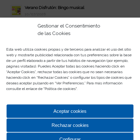
Verano Disfrutón: Bingo musical
10/07/2026
Celebra el estreno de Vaiana en Rosaleda
Gestionar el Consentimiento
08/07/2026
de las Cookies
Verano Disfrutón: jueves de juerga
07/07/2026
Esta web utiliza cookies propias y de terceros para analizar el uso del sitio
web y mostrarte publicidad relacionada con tus preferencias sobre la base
Participa en el II Concurso de Abanicos
de un perfil elaborado a partir de tus hábitos de navegación (por ejemplo,
03/07/2026
páginas visitadas). Puedes Aceptar todas las cookies haciendo click en
“Aceptar Cookies”, rechazar todas las cookies que no sean necesarias
Este verano, la juerga se vive en Rosaleda
haciendo click en “Rechazar Cookies” o configurar los tipos de cookies que
01/07/2026
deseas aceptar pulsando en “Ver Preferencias.” Para más información
consulte el enlace de "
Política de cookies
".
Participa en el Escape Room de Rosaleda
30/06/2026
Aceptar cookies
Rechazar cookies
Configurar