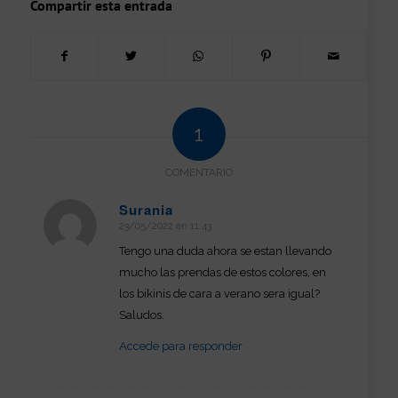
Compartir esta entrada
1
COMENTARIO
Surania
23/05/2022 en 11:43
Dice:
Tengo una duda ahora se estan llevando
mucho las prendas de estos colores, en
los bikinis de cara a verano sera igual?
Saludos.
Accede para responder