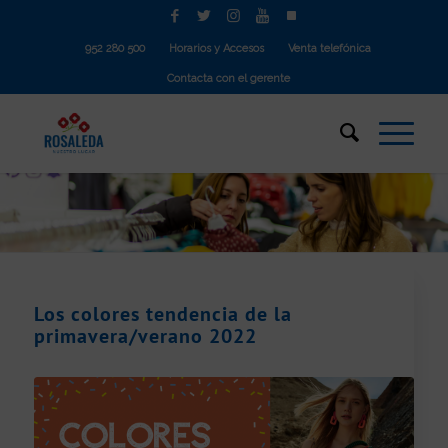
952 280 500
Horarios y Accesos
Venta telefónica
Contacta con el gerente
Los colores tendencia de la
primavera/verano 2022