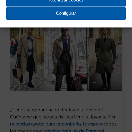
Rechazar cookies
ellos.
Configurar
¿Tienes tu gabardina perfecta en tu armario?
Cuéntame qué características tiene tu favorita. Y
si
necesitas ayuda para encontrarla, te espero
todos
los martes en el
servicio gratuito de Personal