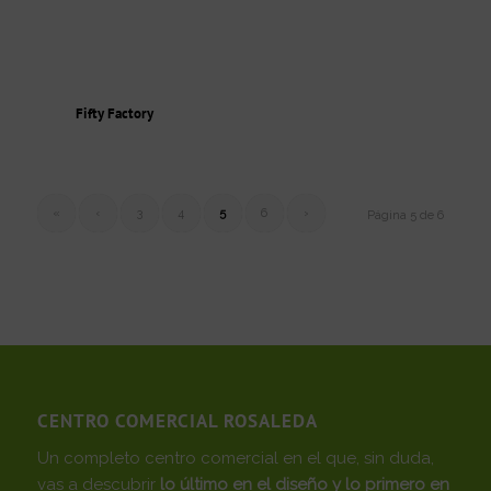
Fifty Factory
«
‹
3
4
5
6
›
Página 5 de 6
CENTRO COMERCIAL ROSALEDA
Un completo centro comercial en el que, sin duda,
vas a descubrir
lo último en el diseño y lo primero en