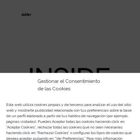
Jolfer
Gestionar el Consentimiento
de las Cookies
Esta web utiliza cookies propias y de terceros para analizar el uso del sitio
web y mostrarte publicidad relacionada con tus preferencias sobre la base
de un perfil elaborado a partir de tus hábitos de navegación (por ejemplo,
páginas visitadas). Puedes Aceptar todas las cookies haciendo click en
Inside
“Aceptar Cookies”, rechazar todas las cookies que no sean necesarias
haciendo click en “Rechazar Cookies” o configurar los tipos de cookies que
deseas aceptar pulsando en “Ver Preferencias.” Para más información