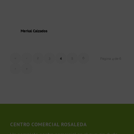
Merkal Calzados
«
‹
2
3
4
5
6
Página 4 de 6
›
»
CENTRO COMERCIAL ROSALEDA