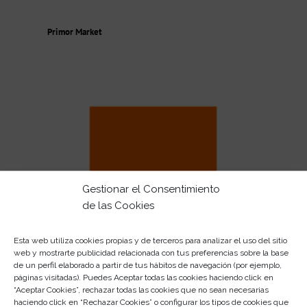
Primor Market
Gestionar el Consentimiento
de las Cookies
Esta web utiliza cookies propias y de terceros para analizar el uso del sitio
web y mostrarte publicidad relacionada con tus preferencias sobre la base
de un perfil elaborado a partir de tus hábitos de navegación (por ejemplo,
Orange
páginas visitadas). Puedes Aceptar todas las cookies haciendo click en
“Aceptar Cookies”, rechazar todas las cookies que no sean necesarias
haciendo click en “Rechazar Cookies” o configurar los tipos de cookies que