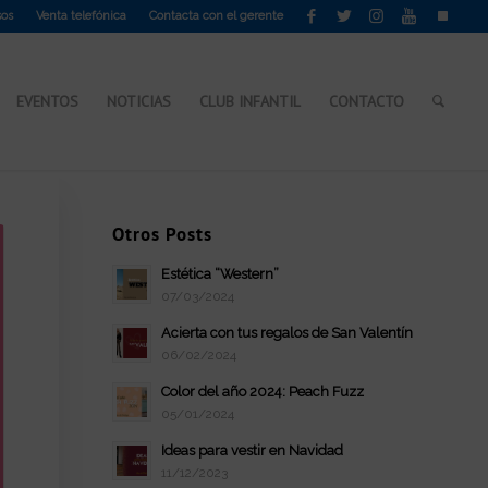
sos
Venta telefónica
Contacta con el gerente
EVENTOS
NOTICIAS
CLUB INFANTIL
CONTACTO
Otros Posts
Estética “Western”
07/03/2024
Acierta con tus regalos de San Valentín
06/02/2024
Color del año 2024: Peach Fuzz
05/01/2024
Ideas para vestir en Navidad
11/12/2023