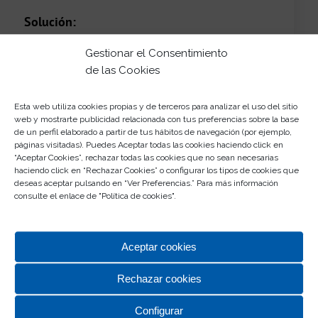
Solución:
Las
redes sociales son tus herramientas de
Gestionar el Consentimiento
inspiración
más completa. En Instagram, Tiktok y
de las Cookies
Pinterest puedes navegar y ver muchas ideas de
looks, prendas y combinaciones que te
Esta web utiliza cookies propias y de terceros para analizar el uso del sitio
enamoren. Haz búsqueda por cuentas de chicas
web y mostrarte publicidad relacionada con tus preferencias sobre la base
o moda que te inspiren o por palabras clave
de un perfil elaborado a partir de tus hábitos de navegación (por ejemplo,
(«look camisa blanca», «look trabajo otoño»…).
páginas visitadas). Puedes Aceptar todas las cookies haciendo click en
“Aceptar Cookies”, rechazar todas las cookies que no sean necesarias
Guárdate todas las fotos que te aporten ideas
haciendo click en “Rechazar Cookies” o configurar los tipos de cookies que
que te gusten.
deseas aceptar pulsando en “Ver Preferencias.” Para más información
consulte el enlace de "
Política de cookies
".
Acudir a un
asesor de imagen y personal shopper
,
también será una manera de abrirte la mente para
encontrar nuevas inspiraciones y opciones
Aceptar cookies
adaptadas 100% a ti.
Rechazar cookies
Configurar