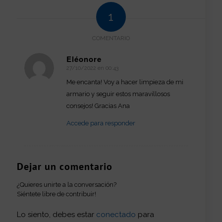
1
COMENTARIO
Eléonore
27/10/2022 en 00:43
Dice:
Me encanta! Voy a hacer limpieza de mi
armario y seguir estos maravillosos
consejos! Gracias Ana
Accede para responder
Dejar un comentario
¿Quieres unirte a la conversación?
Siéntete libre de contribuir!
Lo siento, debes estar
conectado
para