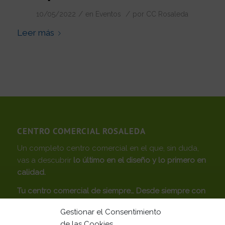
/
/
10/05/2022
en
Eventos
por
CC Rosaleda
Leer más
CENTRO COMERCIAL ROSALEDA
Un completo centro comercial en el que, sin duda,
vas a descubrir
lo último en el diseño y lo primero en
calidad.
Tu centro comercial de siempre… Desde siempre con
Málaga
Gestionar el Consentimiento
Gestionado por
de las Cookies