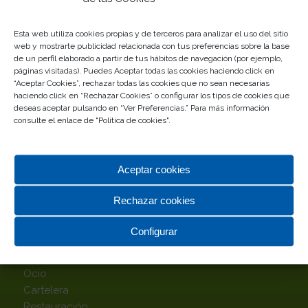
Esta web utiliza cookies propias y de terceros para analizar el uso del sitio
web y mostrarte publicidad relacionada con tus preferencias sobre la base
de un perfil elaborado a partir de tus hábitos de navegación (por ejemplo,
páginas visitadas). Puedes Aceptar todas las cookies haciendo click en
“Aceptar Cookies”, rechazar todas las cookies que no sean necesarias
haciendo click en “Rechazar Cookies” o configurar los tipos de cookies que
deseas aceptar pulsando en “Ver Preferencias.” Para más información
consulte el enlace de "
Política de cookies
".
TOP CATEGORÍAS
Alimentación
Aceptar cookies
Complementos
Deportes
Rechazar cookies
Hipermercado
Hogar
Configurar
Infantil
Moda
Ocio
Cartelera
Restauración