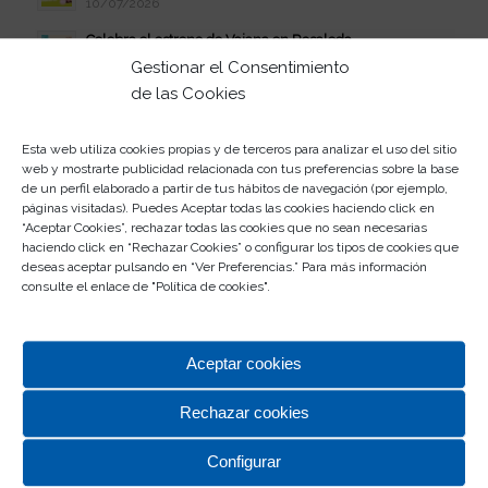
10/07/2026
Celebra el estreno de Vaiana en Rosaleda
08/07/2026
Gestionar el Consentimiento
de las Cookies
Verano Disfrutón: jueves de juerga
07/07/2026
Esta web utiliza cookies propias y de terceros para analizar el uso del sitio
Participa en el II Concurso de Abanicos
web y mostrarte publicidad relacionada con tus preferencias sobre la base
03/07/2026
de un perfil elaborado a partir de tus hábitos de navegación (por ejemplo,
páginas visitadas). Puedes Aceptar todas las cookies haciendo click en
Este verano, la juerga se vive en Rosaleda
“Aceptar Cookies”, rechazar todas las cookies que no sean necesarias
01/07/2026
haciendo click en “Rechazar Cookies” o configurar los tipos de cookies que
deseas aceptar pulsando en “Ver Preferencias.” Para más información
Participa en el Escape Room de Rosaleda
consulte el enlace de "
Política de cookies
".
30/06/2026
Aceptar cookies
Rechazar cookies
Configurar
CENTRO COMERCIAL ROSALEDA