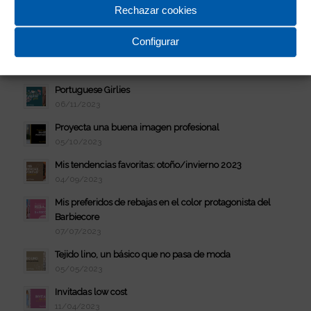
Rechazar cookies
Color del año 2024: Peach Fuzz
05/01/2024
Configurar
Ideas para vestir en Navidad
11/12/2023
Portuguese Girlies
06/11/2023
Proyecta una buena imagen profesional
05/10/2023
Mis tendencias favoritas: otoño/invierno 2023
04/09/2023
Mis preferidos de rebajas en el color protagonista del
Barbiecore
07/07/2023
Tejido lino, un básico que no pasa de moda
05/05/2023
Invitadas low cost
11/04/2023