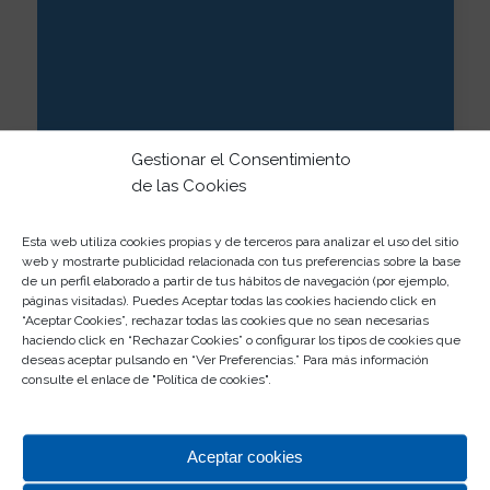
Gestionar el Consentimiento
de las Cookies
Esta web utiliza cookies propias y de terceros para analizar el uso del sitio
web y mostrarte publicidad relacionada con tus preferencias sobre la base
de un perfil elaborado a partir de tus hábitos de navegación (por ejemplo,
páginas visitadas). Puedes Aceptar todas las cookies haciendo click en
“Aceptar Cookies”, rechazar todas las cookies que no sean necesarias
haciendo click en “Rechazar Cookies” o configurar los tipos de cookies que
Otros Posts
deseas aceptar pulsando en “Ver Preferencias.” Para más información
consulte el enlace de "
Política de cookies
".
Estética “Western”
07/03/2024
Acierta con tus regalos de San Valentín
Aceptar cookies
06/02/2024