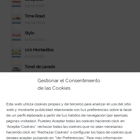
04/11/2022
Time Road
04/10/2021
Stylo
14/04/2021
100 Montaditos
22/01/2021
Túnel de Lavado
14/12/2020
Gestionar el Consentimiento
La Tiza
de las Cookies
10/12/2020
Maxtinta
Esta web utiliza cookies propias y de terceros para analizar el uso del sitio
04/11/2020
web y mostrarte publicidad relacionada con tus preferencias sobre la base
de un perfil elaborado a partir de tus hábitos de navegación (por ejemplo,
Alain Afflelou
páginas visitadas). Puedes Aceptar todas las cookies haciendo click en
04/11/2020
“Aceptar Cookies”, rechazar todas las cookies que no sean necesarias
haciendo click en “Rechazar Cookies” o configurar los tipos de cookies que
Kiabi
deseas aceptar pulsando en “Ver Preferencias.” Para más información