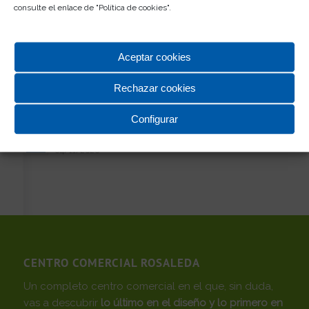
04/11/2020
consulte el enlace de "
Política de cookies
".
Pomodoro
04/11/2020
Aceptar cookies
Sweet Home Factory
04/11/2020
Rechazar cookies
Orange
04/11/2020
Configurar
Décimas
04/11/2020
CENTRO COMERCIAL ROSALEDA
Un completo centro comercial en el que, sin duda,
vas a descubrir
lo último en el diseño y lo primero en