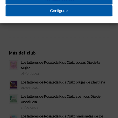
Lo siento, debes estar
conectado
para
publicar un comentario.
Configurar
Más del club
Los talleres de Rosaleda Kids Club: bolsas Día de la
Mujer
08/03/2024
Los talleres de Rosaleda Kids Club: brujas de plastilina
01/03/2024
Los talleres de Rosaleda Kids Club: abanicos Día de
Andalucía
23/02/2024
Los talleres de Rosaleda Kids Club: marionetas de los