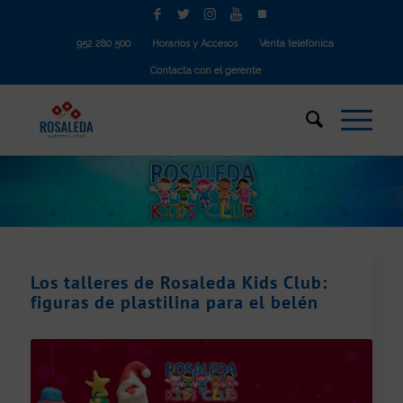
952 280 500
Horarios y Accesos
Venta telefónica
Contacta con el gerente
Los talleres de Rosaleda Kids Club:
figuras de plastilina para el belén