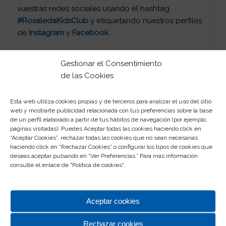
vuestras redes sociales usando el hashtag
#RosaledaKidsClub
y etiquetando nuestros perfiles
de
Instagram
y
Facebook
.
Gestionar el Consentimiento
Compartir esta entrada
de las Cookies
Esta web utiliza cookies propias y de terceros para analizar el uso del sitio
web y mostrarte publicidad relacionada con tus preferencias sobre la base
de un perfil elaborado a partir de tus hábitos de navegación (por ejemplo,
páginas visitadas). Puedes Aceptar todas las cookies haciendo click en
0
“Aceptar Cookies”, rechazar todas las cookies que no sean necesarias
haciendo click en “Rechazar Cookies” o configurar los tipos de cookies que
deseas aceptar pulsando en “Ver Preferencias.” Para más información
COMENTARIOS
consulte el enlace de "
Política de cookies
".
Dejar un comentario
¿Quieres unirte a la conversación?
Aceptar cookies
Siéntete libre de contribuir!
Rechazar cookies