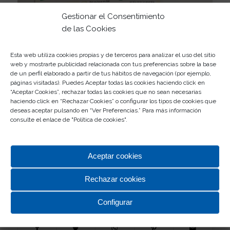
Gestionar el Consentimiento
de las Cookies
Esta web utiliza cookies propias y de terceros para analizar el uso del sitio
web y mostrarte publicidad relacionada con tus preferencias sobre la base
de un perfil elaborado a partir de tus hábitos de navegación (por ejemplo,
Esperamos que lo paséis muy bien con estas
páginas visitadas). Puedes Aceptar todas las cookies haciendo click en
opciones para disfrutar en familia. Os animamos a
“Aceptar Cookies”, rechazar todas las cookies que no sean necesarias
haciendo click en “Rechazar Cookies” o configurar los tipos de cookies que
que os hagáis una foto en familia con vuestras
deseas aceptar pulsando en “Ver Preferencias.” Para más información
creaciones, nos la compartáis en redes sociales y
consulte el enlace de "
Política de cookies
".
etiquetáis nuestras cuentas de
Facebook
o
Instagram
. Si usáis el hashtag
#RosaledaKidsClub
,
compartiremos vuestras creaciones en nuestras
Aceptar cookies
redes.
Rechazar cookies
Compartir esta entrada
Configurar