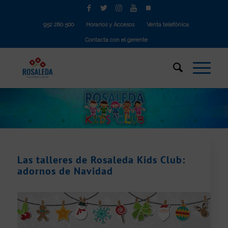
952 280 500
Horarios y Accesos
Venta telefónica
Contacta con el gerente
Las talleres de Rosaleda Kids Club:
adornos de Navidad
dice: