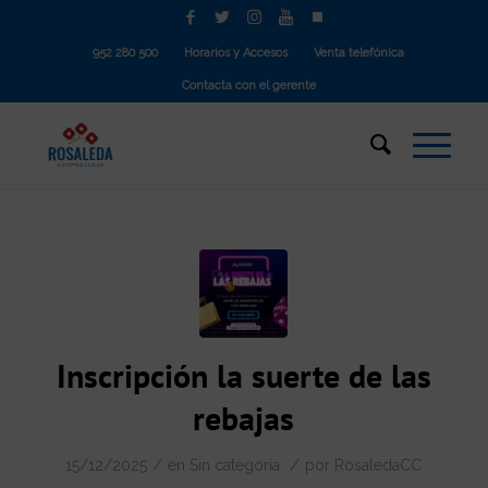
952 280 500
Horarios y Accesos
Venta telefónica
Contacta con el gerente
Inscripción la suerte de las
rebajas
/
/
15/12/2025
en
Sin categoría
por
RosaledaCC