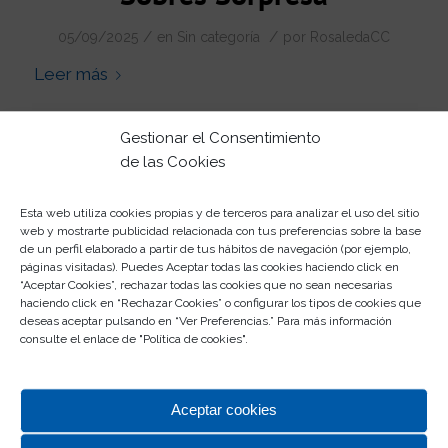
/
/
05/09/2025
en
Sin categoría
por
RosaledaCC
Leer más
Gestionar el Consentimiento
de las Cookies
Esta web utiliza cookies propias y de terceros para analizar el uso del sitio
web y mostrarte publicidad relacionada con tus preferencias sobre la base
de un perfil elaborado a partir de tus hábitos de navegación (por ejemplo,
Recoge tu premio – Este aire
páginas visitadas). Puedes Aceptar todas las cookies haciendo click en
“Aceptar Cookies”, rechazar todas las cookies que no sean necesarias
huele a Rosaleda
haciendo click en “Rechazar Cookies” o configurar los tipos de cookies que
deseas aceptar pulsando en “Ver Preferencias.” Para más información
consulte el enlace de "
Política de cookies
".
/
/
31/07/2025
en
Sin categoría
por
RosaledaCC
Leer más
Aceptar cookies