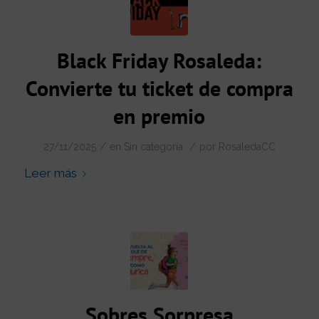
Black Friday Rosaleda:
Convierte tu ticket de compra
en premio
/
/
27/11/2025
en
Sin categoría
por
RosaledaCC
Leer más
Sobres Sorpresa