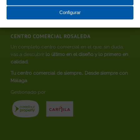
Configurar
CENTRO COMERCIAL ROSALEDA
Un completo centro comercial en el que, sin duda,
vas a descubrir
lo último en el diseño y lo primero en
calidad.
Tu centro comercial de siempre… Desde siempre con
Málaga
Gestionado por