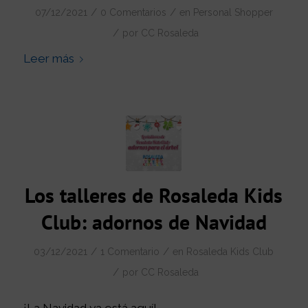
/
/
07/12/2021
0 Comentarios
en
Personal Shopper
/
por
CC Rosaleda
Leer más
Los talleres de Rosaleda Kids
Club: adornos de Navidad
/
/
03/12/2021
1 Comentario
en
Rosaleda Kids Club
/
por
CC Rosaleda
¡La Navidad ya está aquí!