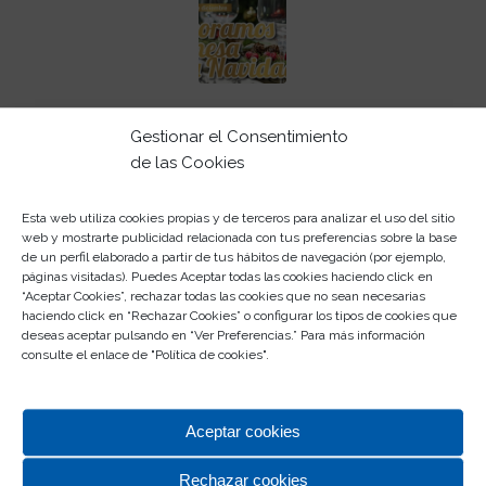
¡Decoramos tu mesa esta
Gestionar el Consentimiento
Navidad!
de las Cookies
/
/
01/12/2021
en
Promociones
por
CC Rosaleda
Esta web utiliza cookies propias y de terceros para analizar el uso del sitio
web y mostrarte publicidad relacionada con tus preferencias sobre la base
de un perfil elaborado a partir de tus hábitos de navegación (por ejemplo,
Sorteamos el menaje decorativo para seis
páginas visitadas). Puedes Aceptar todas las cookies haciendo click en
comensales
“Aceptar Cookies”, rechazar todas las cookies que no sean necesarias
haciendo click en “Rechazar Cookies” o configurar los tipos de cookies que
deseas aceptar pulsando en “Ver Preferencias.” Para más información
Leer más
consulte el enlace de "
Política de cookies
".
Aceptar cookies
1
2
Página 2 de 2
Rechazar cookies