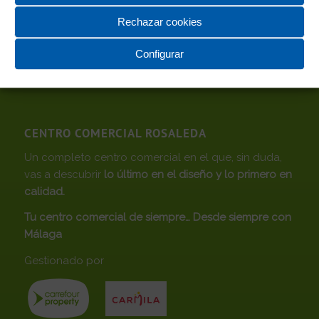
Participa en el Escape Room de Rosaleda
30/06/2026
Rechazar cookies
Configurar
CENTRO COMERCIAL ROSALEDA
Un completo centro comercial en el que, sin duda,
vas a descubrir
lo último en el diseño y lo primero en
calidad.
Tu centro comercial de siempre… Desde siempre con
Málaga
Gestionado por