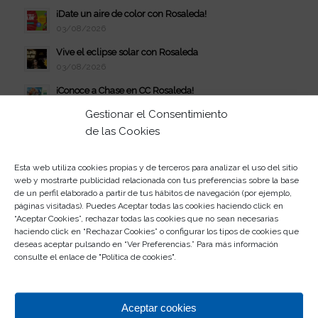
¡Date un aire de color con Rosaleda!
03/08/2026
Vive el eclipse solar con Rosaleda
03/08/2026
¡Conoce a Chase en CC Rosaleda!
29/07/2026
Gestionar el Consentimiento
Verano Disfrutón: Bingo musical
de las Cookies
10/07/2026
Celebra el estreno de Vaiana en Rosaleda
Esta web utiliza cookies propias y de terceros para analizar el uso del sitio
web y mostrarte publicidad relacionada con tus preferencias sobre la base
08/07/2026
de un perfil elaborado a partir de tus hábitos de navegación (por ejemplo,
Verano Disfrutón: jueves de juerga
páginas visitadas). Puedes Aceptar todas las cookies haciendo click en
“Aceptar Cookies”, rechazar todas las cookies que no sean necesarias
07/07/2026
haciendo click en “Rechazar Cookies” o configurar los tipos de cookies que
Participa en el II Concurso de Abanicos
deseas aceptar pulsando en “Ver Preferencias.” Para más información
consulte el enlace de "
Política de cookies
".
03/07/2026
Este verano, la juerga se vive en Rosaleda
01/07/2026
Aceptar cookies