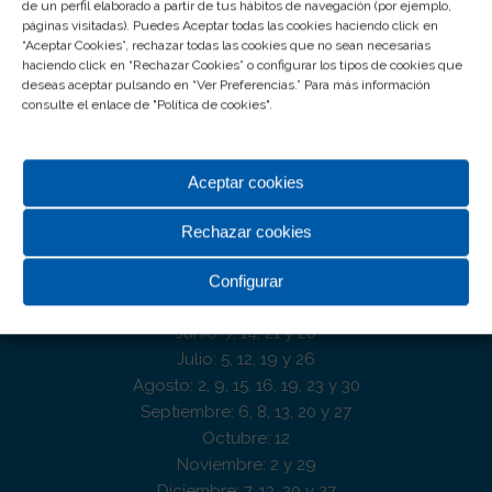
00.00 horas
de un perfil elaborado a partir de tus hábitos de navegación (por ejemplo,
páginas visitadas). Puedes Aceptar todas las cookies haciendo click en
“Aceptar Cookies”, rechazar todas las cookies que no sean necesarias
MULTICINES ROSALEDA
haciendo click en “Rechazar Cookies” o configurar los tipos de cookies que
deseas aceptar pulsando en “Ver Preferencias.” Para más información
Consultar web
consulte el enlace de "
Política de cookies
".
DOMINGOS Y FESTIVOS DE APERTURA 2026
Aceptar cookies
Enero: 4 y 11
Febrero: 28
Rechazar cookies
Marzo: 29
Abril: 2, 3 y 5
Configurar
Mayo: 3
Junio: 7, 14, 21 y 28
Julio: 5, 12, 19 y 26
Agosto: 2, 9, 15, 16, 19, 23 y 30
Septiembre: 6, 8, 13, 20 y 27
Octubre: 12
Noviembre: 2 y 29
Diciembre: 7, 13, 20 y 27