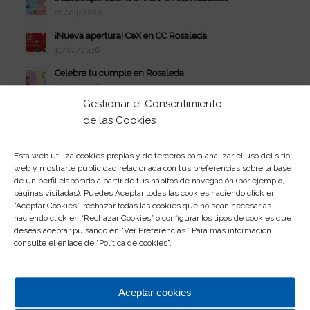
01/04/2026
¡Nueva apertura! CeX en CC Rosaleda
11/02/2026
Celebra tu cumple en Rosaleda
27/01/2026
Gestionar el Consentimiento
Nueva Ubicación Club Rositas
de las Cookies
18/11/2025
¡Nueva apertura! Dental Star en CC Rosaleda
Esta web utiliza cookies propias y de terceros para analizar el uso del sitio
30/09/2025
web y mostrarte publicidad relacionada con tus preferencias sobre la base
de un perfil elaborado a partir de tus hábitos de navegación (por ejemplo,
¡Nueva apertura! Emblems en CC Rosaleda
páginas visitadas). Puedes Aceptar todas las cookies haciendo click en
29/08/2025
“Aceptar Cookies”, rechazar todas las cookies que no sean necesarias
haciendo click en “Rechazar Cookies” o configurar los tipos de cookies que
¡Nueva apertura! Geek Atmosphere en CC Rosaleda
deseas aceptar pulsando en “Ver Preferencias.” Para más información
09/07/2025
consulte el enlace de "
Política de cookies
".
¡Nueva apertura! 5ÀSEC en CC Rosaleda
06/07/2025
Aceptar cookies
4 de febrero: Día Mundial contra el Cáncer