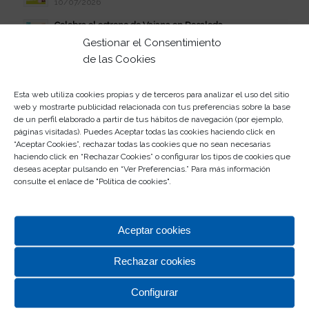
10/07/2026
Celebra el estreno de Vaiana en Rosaleda
08/07/2026
Gestionar el Consentimiento
de las Cookies
Verano Disfrutón: jueves de juerga
07/07/2026
Esta web utiliza cookies propias y de terceros para analizar el uso del sitio
Participa en el II Concurso de Abanicos
web y mostrarte publicidad relacionada con tus preferencias sobre la base
03/07/2026
de un perfil elaborado a partir de tus hábitos de navegación (por ejemplo,
páginas visitadas). Puedes Aceptar todas las cookies haciendo click en
Este verano, la juerga se vive en Rosaleda
“Aceptar Cookies”, rechazar todas las cookies que no sean necesarias
01/07/2026
haciendo click en “Rechazar Cookies” o configurar los tipos de cookies que
deseas aceptar pulsando en “Ver Preferencias.” Para más información
Participa en el Escape Room de Rosaleda
consulte el enlace de "
Política de cookies
".
30/06/2026
Aceptar cookies
Rechazar cookies
Configurar
CENTRO COMERCIAL ROSALEDA