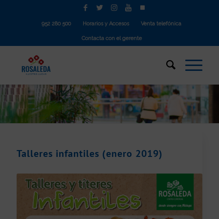
952 280 500
Horarios y Accesos
Venta telefónica
Contacta con el gerente
Talleres infantiles (enero 2019)