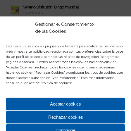
Verano Disfrutón: Bingo musical
10/07/2026
Celebra el estreno de Vaiana en Rosaleda
Gestionar el Consentimiento
08/07/2026
de las Cookies
Verano Disfrutón: jueves de juerga
07/07/2026
Esta web utiliza cookies propias y de terceros para analizar el uso del sitio
web y mostrarte publicidad relacionada con tus preferencias sobre la base
Participa en el II Concurso de Abanicos
de un perfil elaborado a partir de tus hábitos de navegación (por ejemplo,
03/07/2026
páginas visitadas). Puedes Aceptar todas las cookies haciendo click en
“Aceptar Cookies”, rechazar todas las cookies que no sean necesarias
Este verano, la juerga se vive en Rosaleda
haciendo click en “Rechazar Cookies” o configurar los tipos de cookies que
01/07/2026
deseas aceptar pulsando en “Ver Preferencias.” Para más información
consulte el enlace de "
Política de cookies
".
Participa en el Escape Room de Rosaleda
30/06/2026
Aceptar cookies
Rechazar cookies
Configurar