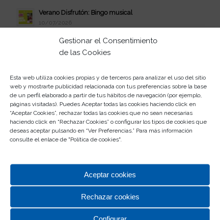
Verano Disfrutón: Bingo musical
10/07/2026
Celebra el estreno de Vaiana en Rosaleda
Gestionar el Consentimiento
08/07/2026
de las Cookies
Verano Disfrutón: jueves de juerga
07/07/2026
Esta web utiliza cookies propias y de terceros para analizar el uso del sitio
web y mostrarte publicidad relacionada con tus preferencias sobre la base
Participa en el II Concurso de Abanicos
de un perfil elaborado a partir de tus hábitos de navegación (por ejemplo,
03/07/2026
páginas visitadas). Puedes Aceptar todas las cookies haciendo click en
“Aceptar Cookies”, rechazar todas las cookies que no sean necesarias
Este verano, la juerga se vive en Rosaleda
haciendo click en “Rechazar Cookies” o configurar los tipos de cookies que
01/07/2026
deseas aceptar pulsando en “Ver Preferencias.” Para más información
consulte el enlace de "
Política de cookies
".
Participa en el Escape Room de Rosaleda
30/06/2026
Aceptar cookies
Rechazar cookies
Configurar