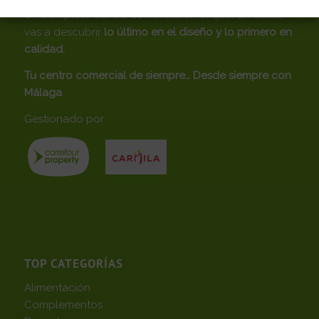
Un completo centro comercial en el que, sin duda,
vas a descubrir
lo último en el diseño y lo primero en
calidad.
Tu centro comercial de siempre… Desde siempre con
Málaga
Gestionado por
TOP CATEGORÍAS
Alimentación
Complementos