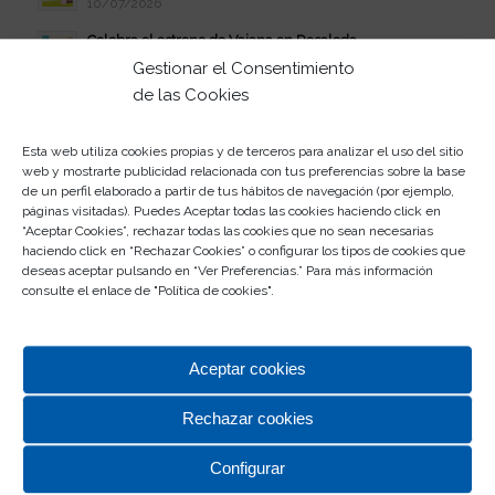
10/07/2026
Celebra el estreno de Vaiana en Rosaleda
08/07/2026
Gestionar el Consentimiento
de las Cookies
Verano Disfrutón: jueves de juerga
07/07/2026
Esta web utiliza cookies propias y de terceros para analizar el uso del sitio
Participa en el II Concurso de Abanicos
web y mostrarte publicidad relacionada con tus preferencias sobre la base
03/07/2026
de un perfil elaborado a partir de tus hábitos de navegación (por ejemplo,
páginas visitadas). Puedes Aceptar todas las cookies haciendo click en
Este verano, la juerga se vive en Rosaleda
“Aceptar Cookies”, rechazar todas las cookies que no sean necesarias
01/07/2026
haciendo click en “Rechazar Cookies” o configurar los tipos de cookies que
deseas aceptar pulsando en “Ver Preferencias.” Para más información
Participa en el Escape Room de Rosaleda
consulte el enlace de "
Política de cookies
".
30/06/2026
Aceptar cookies
Rechazar cookies
Configurar
CENTRO COMERCIAL ROSALEDA