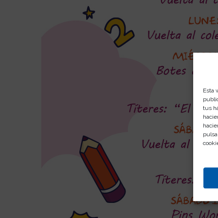
Esta 
publi
tus h
hacie
hacie
pulsa
cooki