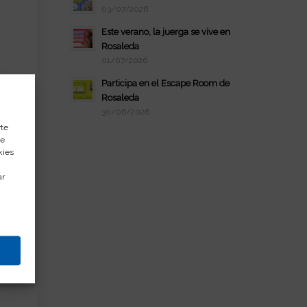
03/07/2026
Este verano, la juerga se vive en
Rosaleda
01/07/2026
Participa en el Escape Room de
Rosaleda
30/06/2026
rte
de
kies
ar