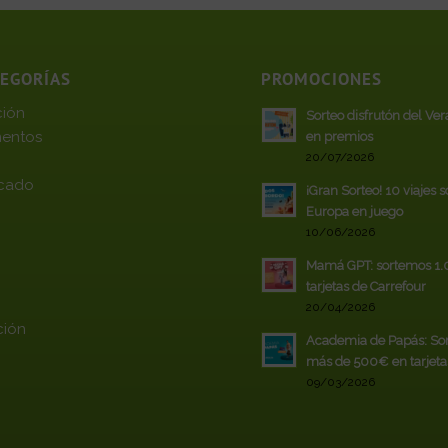
TEGORÍAS
PROMOCIONES
ción
Sorteo disfrutón del Ve
entos
en premios
20/07/2026
cado
¡Gran Sorteo! 10 viajes 
Europa en juego
10/06/2026
Mamá GPT: sortemos 1
tarjetas de Carrefour
20/04/2026
ción
Academia de Papás: So
más de 500€ en tarjeta
09/03/2026