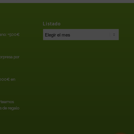
Listado
rano: +500€
sorpresa por
.000€ en
rteamos
s de regalo