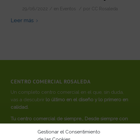
/
/
29/06/2022
en
Eventos
por
CC Rosaleda
Leer más
CENTRO COMERCIAL ROSALEDA
Un completo centro comercial en el que, sin duda,
vas a descubrir
lo último en el diseño y lo primero en
calidad.
Tu centro comercial de siempre… Desde siempre con
Málaga
Gestionar el Consentimiento
Gestionado por
de las Cookies