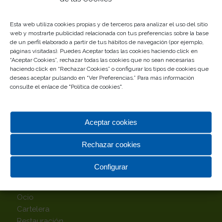
Esta web utiliza cookies propias y de terceros para analizar el uso del sitio
web y mostrarte publicidad relacionada con tus preferencias sobre la base
de un perfil elaborado a partir de tus hábitos de navegación (por ejemplo,
páginas visitadas). Puedes Aceptar todas las cookies haciendo click en
“Aceptar Cookies”, rechazar todas las cookies que no sean necesarias
haciendo click en “Rechazar Cookies” o configurar los tipos de cookies que
deseas aceptar pulsando en “Ver Preferencias.” Para más información
consulte el enlace de "
Política de cookies
".
TOP CATEGORÍAS
Alimentación
Aceptar cookies
Complementos
Deportes
Rechazar cookies
Hipermercado
Hogar
Configurar
Infantil
Moda
Ocio
Cartelera
Restauración