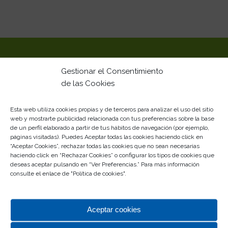
Gestionar el Consentimiento
CENTRO COMERCIAL ROSALEDA
de las Cookies
Un completo centro comercial en el que, sin duda,
vas a descubrir
lo último en el diseño y lo primero en
Esta web utiliza cookies propias y de terceros para analizar el uso del sitio
calidad.
web y mostrarte publicidad relacionada con tus preferencias sobre la base
de un perfil elaborado a partir de tus hábitos de navegación (por ejemplo,
Tu centro comercial de siempre… Desde siempre con
páginas visitadas). Puedes Aceptar todas las cookies haciendo click en
Málaga
“Aceptar Cookies”, rechazar todas las cookies que no sean necesarias
haciendo click en “Rechazar Cookies” o configurar los tipos de cookies que
Gestionado por
deseas aceptar pulsando en “Ver Preferencias.” Para más información
consulte el enlace de "
Política de cookies
".
Aceptar cookies