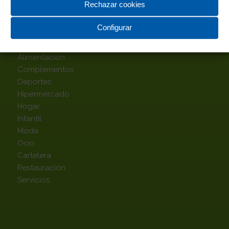
Rechazar cookies
Configurar
TOP CATEGORÍAS
Alimentación
Complementos
Deportes
Hipermercado
Hogar
Infantil
Moda
Ocio
Cartelera
Restauración
Servicios