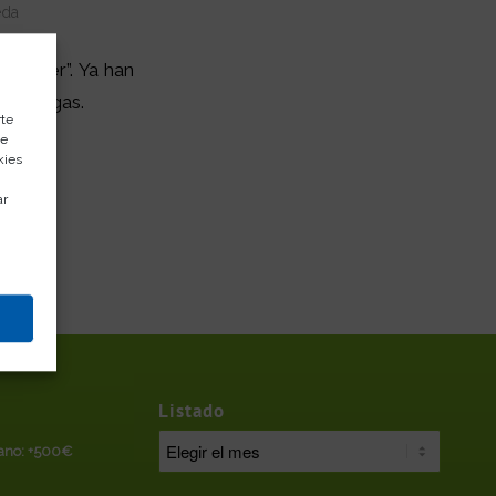
eda
hopper”. Ya han
eraniegas.
rte
de
kies
ar
Listado
rano: +500€