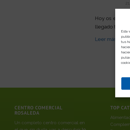
21
Hoy os enseño 
llegado temper
Esta 
publi
Leer más
tus h
hacie
hacie
pulsa
cooki
CENTRO COMERCIAL
TOP CA
ROSALEDA
Alimenta
Un completo centro comercial en
Complem
el que, sin duda, vas a descubrir
lo