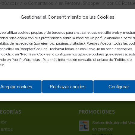
/
/
/
/06/2017
0 Comentarios
en
Personal Shopper
por
CC Rosal
Gestionar el Consentimiento de las Cookies
los nuevos looks de nuestros maniquíes de “Personal S
aturas más primaverales y apetece llevar prendas más v
web utiliza cookies propias y de terceros para analizar el uso del sitio web y mostra
cidad relacionada con tus preferencias sobre la base de un perfil elaborado a partir 
ábitos de navegación (por ejemplo, páginas visitadas). Puedes Aceptar todas las coo
ndo click en “Aceptar Cookies”, rechazar todas las cookies que no sean necesarias
ndo click en “Rechazar Cookies” o configurar los tipos de cookies que deseas acept
ndo en “Ver Preferencias.” Para más información consulte el enlace de "
Política de
es
".
Aceptar cookies
Rechazar cookies
Configurar
TEGORÍAS
PROMOCIONES
ción
Sorteo disfrutón del Ve
entos
en premios