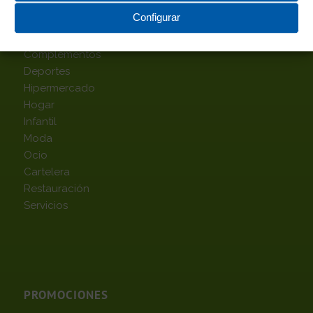
TOP CATEGORÍAS
Configurar
Alimentación
Complementos
Deportes
Hipermercado
Hogar
Infantil
Moda
Ocio
Cartelera
Restauración
Servicios
PROMOCIONES