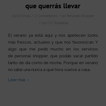
que querrás llevar
/
/
05/07/2019
0 Comentarios
en
Personal Shopper
/
por
CC Rosaleda
El verano ya está aquí y nos apetecen looks
más frescos, actuales y que nos favorezcan. Y
algo que me pedís mucho en los servicios
de personal shopper, que podáis sacar partido
tanto de día como de noche. Porque en verano
no sabe una nunca a qué hora vuelve a casa.
Leer más