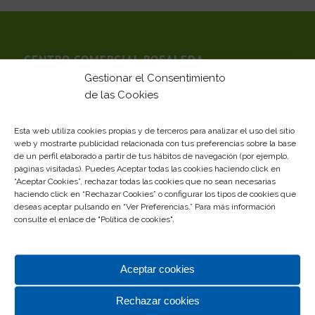
CENTRO COMERCIAL ROSALEDA
Gestionar el Consentimiento
Un completo centro comercial en el que, sin duda,
de las Cookies
vas a descubrir
lo último en el diseño y lo primero en
calidad.
Esta web utiliza cookies propias y de terceros para analizar el uso del sitio
Tu centro comercial de siempre… Desde siempre con
web y mostrarte publicidad relacionada con tus preferencias sobre la base
de un perfil elaborado a partir de tus hábitos de navegación (por ejemplo,
Málaga
páginas visitadas). Puedes Aceptar todas las cookies haciendo click en
“Aceptar Cookies”, rechazar todas las cookies que no sean necesarias
Gestionado por
haciendo click en “Rechazar Cookies” o configurar los tipos de cookies que
deseas aceptar pulsando en “Ver Preferencias.” Para más información
consulte el enlace de "
Política de cookies
".
Aceptar cookies
Rechazar cookies