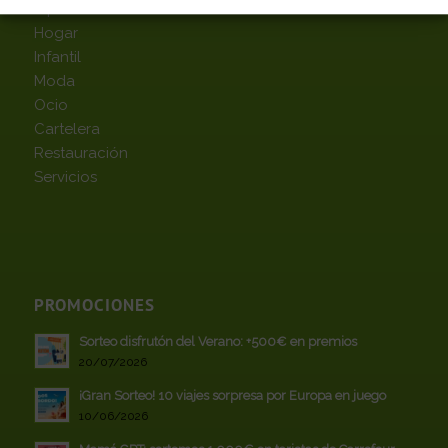
Hipermercado
Hogar
Infantil
Moda
Ocio
Cartelera
Restauración
Servicios
PROMOCIONES
Sorteo disfrutón del Verano: +500€ en premios
20/07/2026
¡Gran Sorteo! 10 viajes sorpresa por Europa en juego
10/06/2026