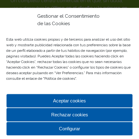
Un completo centro comercial en el que, sin duda,
vas a descubrir
lo último en el diseño y lo primero en
calidad.
Gestionar el Consentimiento
de las Cookies
Tu centro comercial de siempre… Desde siempre con
Málaga
Esta web utiliza cookies propias y de terceros para analizar el uso del sitio
web y mostrarte publicidad relacionada con tus preferencias sobre la base
Gestionado por
de un perfil elaborado a partir de tus hábitos de navegación (por ejemplo,
páginas visitadas). Puedes Aceptar todas las cookies haciendo click en
“Aceptar Cookies”, rechazar todas las cookies que no sean necesarias
haciendo click en “Rechazar Cookies” o configurar los tipos de cookies que
deseas aceptar pulsando en “Ver Preferencias.” Para más información
consulte el enlace de "
Política de cookies
".
Aceptar cookies
TOP CATEGORÍAS
Rechazar cookies
Alimentación
Complementos
Configurar
Deportes