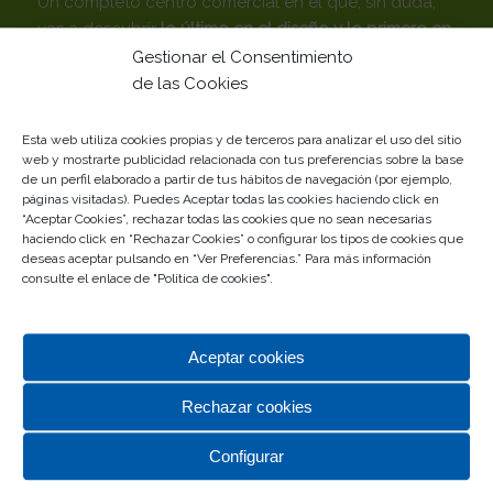
Un completo centro comercial en el que, sin duda,
vas a descubrir
lo último en el diseño y lo primero en
calidad.
Gestionar el Consentimiento
de las Cookies
Tu centro comercial de siempre… Desde siempre con
Málaga
Esta web utiliza cookies propias y de terceros para analizar el uso del sitio
web y mostrarte publicidad relacionada con tus preferencias sobre la base
Gestionado por
de un perfil elaborado a partir de tus hábitos de navegación (por ejemplo,
páginas visitadas). Puedes Aceptar todas las cookies haciendo click en
“Aceptar Cookies”, rechazar todas las cookies que no sean necesarias
haciendo click en “Rechazar Cookies” o configurar los tipos de cookies que
deseas aceptar pulsando en “Ver Preferencias.” Para más información
consulte el enlace de "
Política de cookies
".
Aceptar cookies
TOP CATEGORÍAS
Rechazar cookies
Alimentación
Complementos
Configurar
Deportes