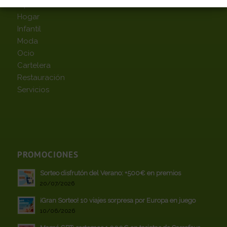
Hipermercado
Hogar
Infantil
Moda
Ocio
Cartelera
Restauración
Servicios
PROMOCIONES
Sorteo disfrutón del Verano: +500€ en premios
20/07/2026
¡Gran Sorteo! 10 viajes sorpresa por Europa en juego
10/06/2026