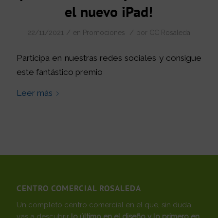
el nuevo iPad!
/
/
22/11/2021
en
Promociones
por
CC Rosaleda
Participa en nuestras redes sociales y consigue
este fantástico premio
Leer más
CENTRO COMERCIAL ROSALEDA
Un completo centro comercial en el que, sin duda,
vas a descubrir
lo último en el diseño y lo primero en