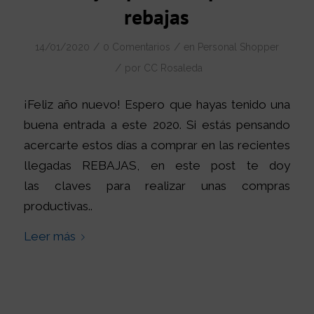
rebajas
/
/
14/01/2020
0 Comentarios
en
Personal Shopper
/
por
CC Rosaleda
¡Feliz año nuevo! Espero que hayas tenido una
buena entrada a este 2020. Si estás pensando
acercarte estos días a comprar en las recientes
llegadas REBAJAS, en este post te doy
las claves para realizar unas compras
productivas..
Leer más