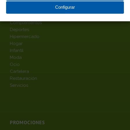
TOP CATEGORÍAS
Configurar
Alimentación
Complementos
Deportes
Hipermercado
Hogar
Infantil
Moda
Ocio
Cartelera
Restauración
Servicios
PROMOCIONES