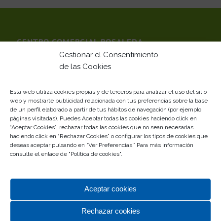
CENTRO COMERCIAL ROSALEDA
Gestionar el Consentimiento
Un completo centro comercial en el que, sin duda,
de las Cookies
vas a descubrir
lo último en el diseño y lo primero en
calidad.
Esta web utiliza cookies propias y de terceros para analizar el uso del sitio
Tu centro comercial de siempre… Desde siempre con
web y mostrarte publicidad relacionada con tus preferencias sobre la base
de un perfil elaborado a partir de tus hábitos de navegación (por ejemplo,
Málaga
páginas visitadas). Puedes Aceptar todas las cookies haciendo click en
“Aceptar Cookies”, rechazar todas las cookies que no sean necesarias
Gestionado por
haciendo click en “Rechazar Cookies” o configurar los tipos de cookies que
deseas aceptar pulsando en “Ver Preferencias.” Para más información
consulte el enlace de "
Política de cookies
".
Aceptar cookies
Rechazar cookies