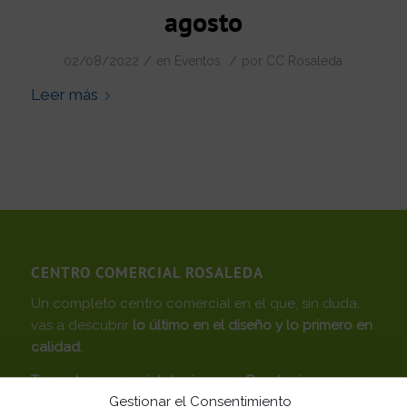
agosto
/
/
02/08/2022
en
Eventos
por
CC Rosaleda
Leer más
CENTRO COMERCIAL ROSALEDA
Un completo centro comercial en el que, sin duda,
vas a descubrir
lo último en el diseño y lo primero en
calidad.
Tu centro comercial de siempre… Desde siempre con
Gestionar el Consentimiento
Málaga