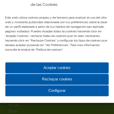
de las Cookies
Gestionado por
Esta web utiliza cookies propias y de terceros para analizar el uso del sitio
web y mostrarte publicidad relacionada con tus preferencias sobre la base
de un perfil elaborado a partir de tus hábitos de navegación (por ejemplo,
páginas visitadas). Puedes Aceptar todas las cookies haciendo click en
“Aceptar Cookies”, rechazar todas las cookies que no sean necesarias
haciendo click en “Rechazar Cookies” o configurar los tipos de cookies que
deseas aceptar pulsando en “Ver Preferencias.” Para más información
consulte el enlace de "
Política de cookies
".
TOP CATEGORÍAS
Aceptar cookies
Alimentación
Complementos
Rechazar cookies
Deportes
Hipermercado
Configurar
Hogar
Infantil
Moda
Ocio