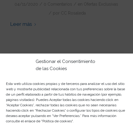
/
/
04/11/2020
0 Comentarios
en
Ofertas Exclusivas
/
por
CC Rosaleda
Leer más
Gestionar el Consentimiento
de las Cookies
CENTRO COMERCIAL ROSALEDA
Esta web utiliza cookies propias y de terceros para analizar el uso del sitio
web y mostrarte publicidad relacionada con tus preferencias sobre la base
Un completo centro comercial en el que, sin duda,
de un perfil elaborado a partir de tus hábitos de navegación (por ejemplo,
vas a descubrir
lo último en el diseño y lo primero en
páginas visitadas). Puedes Aceptar todas las cookies haciendo click en
“Aceptar Cookies”, rechazar todas las cookies que no sean necesarias
calidad.
haciendo click en “Rechazar Cookies” o configurar los tipos de cookies que
deseas aceptar pulsando en “Ver Preferencias.” Para más información
Tu centro comercial de siempre… Desde siempre con
consulte el enlace de "
Política de cookies
".
Málaga