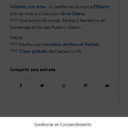
«Vístete con arte»
, el desfile de la marca
Fitflamc
con su nueva colección
Alma Gitana
.
???? Una fusión de moda, fitness y flamenco en
homenaje al Día del Pueblo Gitano.
Habrá:
???? Desfile con
modelos de Manuel Beltrán
????
Clase gratuita
de Flamenco Fit
Compartir esta entrada
Gestionar el Consentimiento