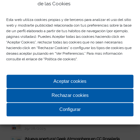
de las Cookies
Últimas noticias
Esta web utiliza cookies propias y de terceros para analizar el uso del sitio
¡Nueva apertura! CHARANGA en CC Rosaleda
web y mostrarte publicidad relacionada con tus preferencias sobre la base
15/05/2026
de un perfil elaborado a partir de tus hábitos de navegación (por ejemplo,
páginas visitadas). Puedes Aceptar todas las cookies haciendo click en
¡Nueva apertura! DUNKIN’ en CC Rosaleda
“Aceptar Cookies”, rechazar todas las cookies que no sean necesarias
01/04/2026
haciendo click en “Rechazar Cookies” o configurar los tipos de cookies que
deseas aceptar pulsando en “Ver Preferencias.” Para más información
¡Nueva apertura! CeX en CC Rosaleda
consulte el enlace de "
Política de cookies
".
11/02/2026
Celebra tu cumple en Rosaleda
27/01/2026
Aceptar cookies
Nueva Ubicación Club Rositas
18/11/2025
Rechazar cookies
¡Nueva apertura! Dental Star en CC Rosaleda
Configurar
30/09/2025
¡Nueva apertura! Emblems en CC Rosaleda
29/08/2025
¡Nueva apertura! Geek Atmosphere en CC Rosaleda