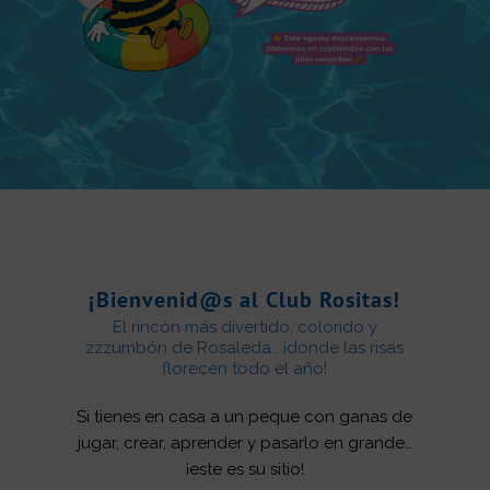
¡Bienvenid@s al Club Rositas!
El rincón más divertido, colorido y
zzzumbón de Rosaleda… ¡donde las risas
florecen todo el año!
Si tienes en casa a un peque con ganas de
jugar, crear, aprender y pasarlo en grande…
¡este es su sitio!