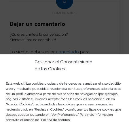
0
COMENTARIOS
Dejar un comentario
¿Quieres unirte a la conversación?
Siéntete libre de contribuir!
Lo siento, debes estar
conectado
para
publicar un comentario.
Gestionar el Consentimiento
de las Cookies
Esta web utiliza cookies propias y de terceros para analizar el uso del sitio
web y mostrarte publicidad relacionada con tus preferencias sobre la base
de un perfil elaborado a partir de tus hábitos de navegación (por ejemplo,
páginas visitadas). Puedes Aceptar todas las cookies haciendo click en
“Aceptar Cookies”, rechazar todas las cookies que no sean necesarias
Más del club
haciendo click en “Rechazar Cookies” o configurar los tipos de cookies que
deseas aceptar pulsando en “Ver Preferencias.” Para más información
Los talleres de Rosaleda Kids Club: bolsas Día de la
consulte el enlace de "
Política de cookies
".
Mujer