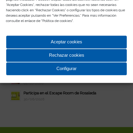
29/07/2026
“Aceptar Cookies”, rechazar todas las cookies que no sean necesarias
haciendo click en “Rechazar Cookies” o configurar los tipos de cookies que
Verano Disfrutón: Bingo musical
deseas aceptar pulsando en “Ver Preferencias.” Para más información
10/07/2026
consulte el enlace de "
Política de cookies
".
Celebra el estreno de Vaiana en Rosaleda
08/07/2026
Aceptar cookies
Verano Disfrutón: jueves de juerga
07/07/2026
Rechazar cookies
Participa en el II Concurso de Abanicos
03/07/2026
Configurar
Este verano, la juerga se vive en Rosaleda
01/07/2026
Participa en el Escape Room de Rosaleda
30/06/2026