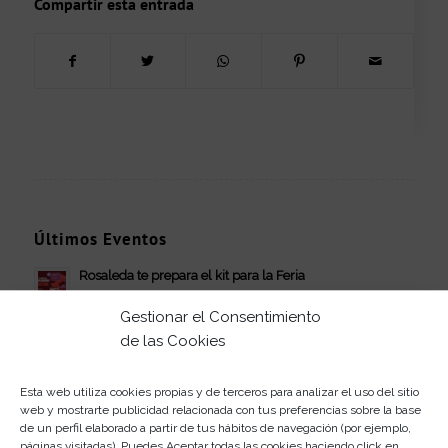
Compartir esta entrada
Últimos Eventos
Rosaleda te prepara el kit para la Feria
05/08/2026
Gestionar el Consentimiento
¡Date un aire de color con Rosaleda!
de las Cookies
03/08/2026
Vive el eclipse solar con Rosaleda
Esta web utiliza cookies propias y de terceros para analizar el uso del sitio
03/08/2026
web y mostrarte publicidad relacionada con tus preferencias sobre la base
de un perfil elaborado a partir de tus hábitos de navegación (por ejemplo,
¡Conoce a Chase en CC Rosaleda!
páginas visitadas). Puedes Aceptar todas las cookies haciendo click en