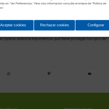
ndo en “Ver Preferencias.” Para más información consulte el enlace de "
Política de
es
".
Aceptar cookies
Rechazar cookies
Configurar
l Óptica, sobre la importancia que tiene proteger los ojos de