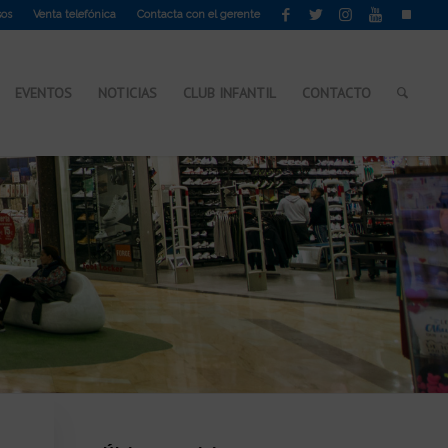
sos
Venta telefónica
Contacta con el gerente
EVENTOS
NOTICIAS
CLUB INFANTIL
CONTACTO