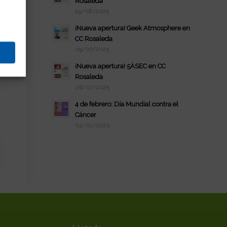
Rosaleda
29/08/2025
¡Nueva apertura! Geek Atmosphere en
CC Rosaleda
09/07/2025
¡Nueva apertura! 5ÀSEC en CC
Rosaleda
06/07/2025
4 de febrero: Día Mundial contra el
Cáncer
04/02/2025