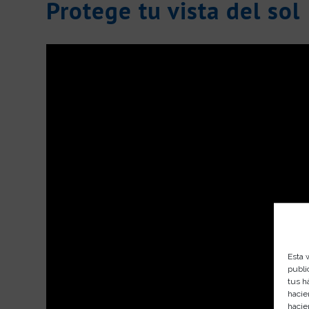
Protege tu vista del sol
Esta 
publi
tus h
hacie
hacie