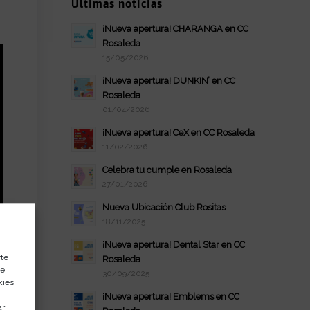
Últimas noticias
¡Nueva apertura! CHARANGA en CC
Rosaleda
15/05/2026
¡Nueva apertura! DUNKIN’ en CC
Rosaleda
01/04/2026
¡Nueva apertura! CeX en CC Rosaleda
11/02/2026
Celebra tu cumple en Rosaleda
27/01/2026
Nueva Ubicación Club Rositas
18/11/2025
¡Nueva apertura! Dental Star en CC
rte
Rosaleda
de
30/09/2025
kies
¡Nueva apertura! Emblems en CC
ar