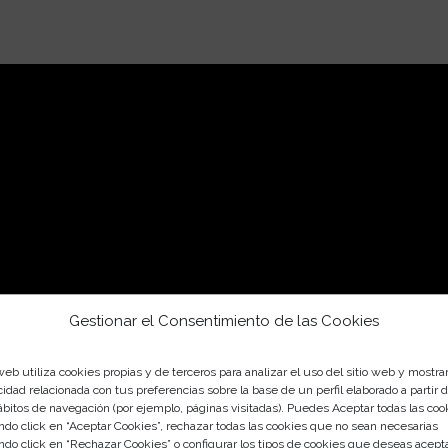
Gestionar el Consentimiento de las Cookies
web utiliza cookies propias y de terceros para analizar el uso del sitio web y mostra
cidad relacionada con tus preferencias sobre la base de un perfil elaborado a partir 
ábitos de navegación (por ejemplo, páginas visitadas). Puedes Aceptar todas las coo
ndo click en “Aceptar Cookies”, rechazar todas las cookies que no sean necesarias
ndo click en “Rechazar Cookies” o configurar los tipos de cookies que deseas acept