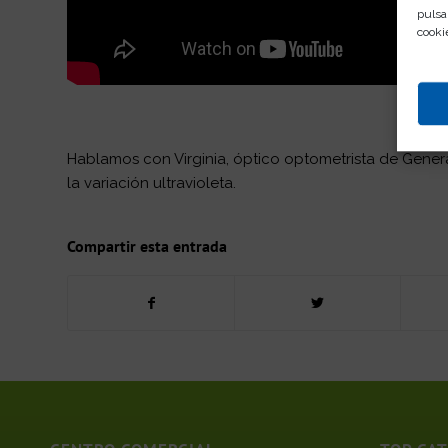
pulsa
cooki
Hablamos con Virginia, óptico optometrista de Genera
la variación ultravioleta.
Compartir esta entrada