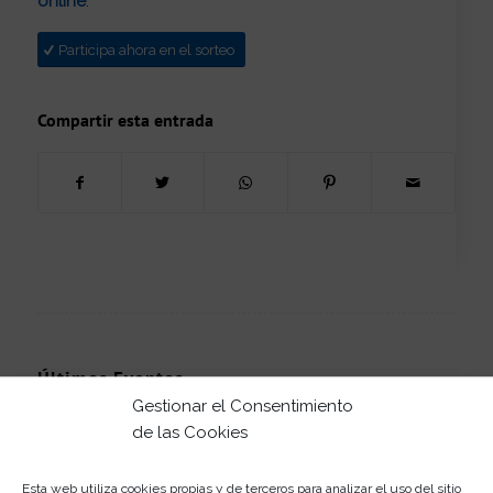
online
:
Participa ahora en el sorteo
Compartir esta entrada
Últimos Eventos
Gestionar el Consentimiento
Rosaleda te prepara el kit para la Feria
de las Cookies
05/08/2026
¡Date un aire de color con Rosaleda!
Esta web utiliza cookies propias y de terceros para analizar el uso del sitio