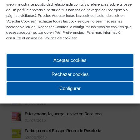
03/08/2026
web y mostrarte publicidad relacionada con tus preferencias sobre la base
de un perfil elaborado a partir de tus hábitos de navegación (por ejemplo,
Vive el eclipse solar con Rosaleda
páginas visitadas). Puedes Aceptar todas las cookies haciendo click en
03/08/2026
“Aceptar Cookies”, rechazar todas las cookies que no sean necesarias
haciendo click en “Rechazar Cookies” o configurar los tipos de cookies que
¡Conoce a Chase en CC Rosaleda!
deseas aceptar pulsando en “Ver Preferencias.” Para más información
29/07/2026
consulte el enlace de "
Política de cookies
".
Verano Disfrutón: Bingo musical
10/07/2026
Aceptar cookies
Celebra el estreno de Vaiana en Rosaleda
08/07/2026
Rechazar cookies
Verano Disfrutón: jueves de juerga
07/07/2026
Configurar
Participa en el II Concurso de Abanicos
03/07/2026
Este verano, la juerga se vive en Rosaleda
01/07/2026
Participa en el Escape Room de Rosaleda
30/06/2026