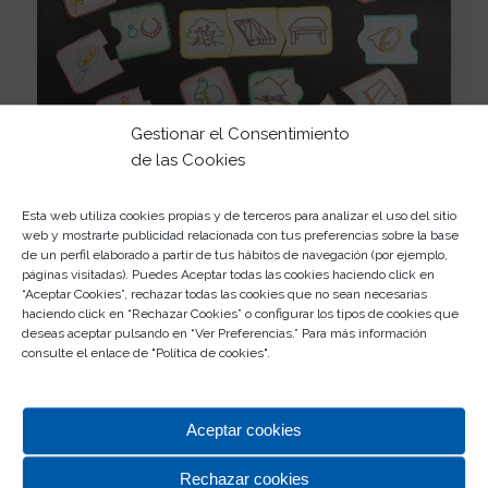
Gestionar el Consentimiento
de las Cookies
Esta web utiliza cookies propias y de terceros para analizar el uso del sitio
web y mostrarte publicidad relacionada con tus preferencias sobre la base
¡Ya estamos preparados para el fin de semana! No
de un perfil elaborado a partir de tus hábitos de navegación (por ejemplo,
olvidéis leer las instrucciones para que podáis
páginas visitadas). Puedes Aceptar todas las cookies haciendo click en
“Aceptar Cookies”, rechazar todas las cookies que no sean necesarias
aprender a usar vuestros nuevos juegos de mesa
haciendo click en “Rechazar Cookies” o configurar los tipos de cookies que
correctamente.
deseas aceptar pulsando en “Ver Preferencias.” Para más información
consulte el enlace de "
Política de cookies
".
Esperamos que lo hayáis pasado bien realizando
esta actividad y que lo paséis incluso mejor jugando
con estos juegos. Podéis publicar vuestros juegas de
Aceptar cookies
mesa en las redes usando el
#RosaledaKidsClub
.
Nos encantaría ver
cómo habéis decidido decorar
Rechazar cookies