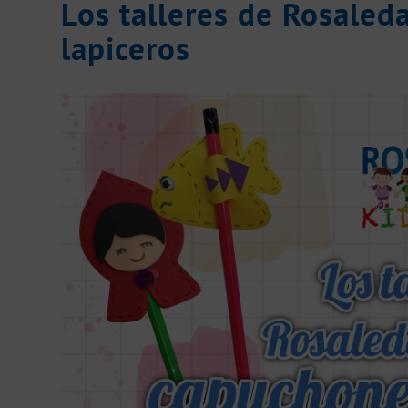
Los talleres de Rosaled
dice:
dice:
lapiceros