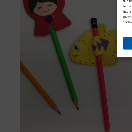
tus h
hacie
hacie
pulsa
cooki