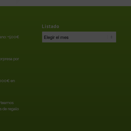
Listado
rano: +500€
sorpresa por
.000€ en
rteamos
s de regalo