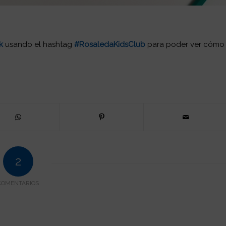
k
usando el hashtag
#
RosaledaKidsClub
para poder ver cómo
2
COMENTARIOS