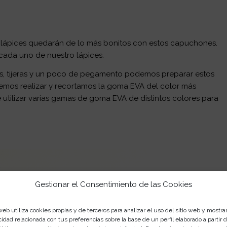
 lápices quedarán de lo más bonitos con estos capuchones.
cada uno de nuestro lápices.
es, tijeras y un poco de pegamento podemos preparar estos
emos realizar y recortamos la goma EVA del color más
tilizar varias gamas de goma EVA de distintos colores para
Gestionar el Consentimiento de las Cookies
web utiliza cookies propias y de terceros para analizar el uso del sitio web y mostra
cidad relacionada con tus preferencias sobre la base de un perfil elaborado a partir 