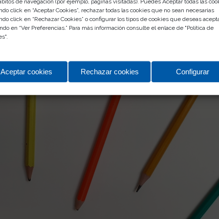
ábitos de navegación (por ejemplo, páginas visitadas). Puedes Aceptar todas las coo
ndo click en “Aceptar Cookies”, rechazar todas las cookies que no sean necesarias
ndo click en “Rechazar Cookies” o configurar los tipos de cookies que deseas acept
ndo en “Ver Preferencias.” Para más información consulte el enlace de "
Política de
es
".
Aceptar cookies
Rechazar cookies
Configurar