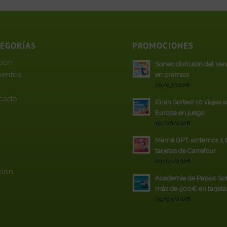
TEGORÍAS
PROMOCIONES
ción
Sorteo disfrutón del Ve
entos
en premios
20/07/2026
cado
¡Gran Sorteo! 10 viajes 
Europa en juego
10/06/2026
Mamá GPT: sortemos 1
tarjetas de Carrefour
20/04/2026
ción
Academia de Papás: So
más de 500€ en tarjeta
09/03/2026