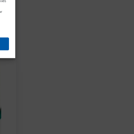
kies
ar