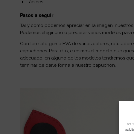
Lápices
Pasos a seguir
Tal y como podemos apreciar en la imagen, nuestros
Podemos elegir uno o preparar varios modelos para 
Con tan solo goma EVA de varios colores, rotulador
capuchones. Para ello, elegimos el modelo que quer
adecuado, en alguno de los modelos tendremos que u
terminar de darle forma a nuestro capuchón.
Esta 
publi