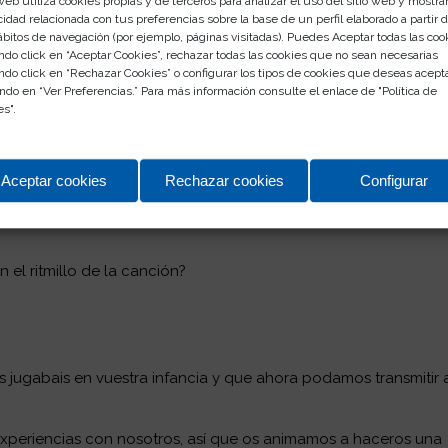
web utiliza cookies propias y de terceros para analizar el uso del sitio web y mostra
cidad relacionada con tus preferencias sobre la base de un perfil elaborado a partir 
ábitos de navegación (por ejemplo, páginas visitadas). Puedes Aceptar todas las coo
ndo click en “Aceptar Cookies”, rechazar todas las cookies que no sean necesarias
ndo click en “Rechazar Cookies” o configurar los tipos de cookies que deseas acept
ndo en “Ver Preferencias.” Para más información consulte el enlace de "
Política de
es
".
Aceptar cookies
Rechazar cookies
Configurar
n el ritmillo de la canción?
 jugabais en vuestra infancia y que ahora podamos transmitir 
xperiencias con nosotros, así que os animamos a haceros una