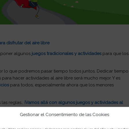
 disfrutar del aire libre
oponer algunos
juegos tradicionales y actividades
para que los
por lo que podremos pasar tiempo todos juntos. Dedicar tiempo
para hacer actividades al aire libre será mucho mejor. Y es
icios
para todos, especialmente ahora que los menores
 las reglas…
¡Vamos allá con algunos juegos y actividades al
Gestionar el Consentimiento de las Cookies