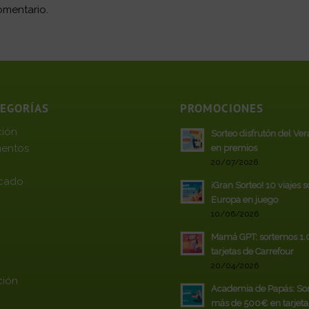
omentario.
TEGORÍAS
PROMOCIONES
ción
Sorteo disfrutón del Ve
entos
en premios
20/07/2026
cado
¡Gran Sorteo! 10 viajes 
Europa en juego
10/06/2026
Mamá GPT: sortemos 1
tarjetas de Carrefour
20/04/2026
ción
Academia de Papás: So
más de 500€ en tarjeta