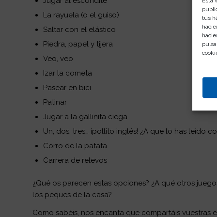
Jugar al escondite
Esta 
publi
La rayuela (o el guiso)
tus h
hacie
Saltar con el elástico
hacie
Piedra, papel y tijera
pulsa
cooki
Veo, veo
Izar la cometa
Pasear en bici
Patinar
Jugar a la gallinita ciega
Un, dos, tres… ¡pollito inglés! ¿A que lo has leído co
Corro de la patata
Carrera de relevos
¿Qué os parecen estas opciones? ¿A qué otros juegos
los peques de la casa?
Como sabéis, nos encanta que compartáis vuestras e