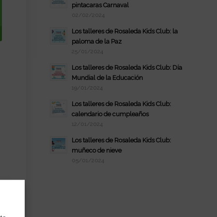
pintacaras Carnaval
02/02/2024
Los talleres de Rosaleda Kids Club: la
paloma de la Paz
25/01/2024
Los talleres de Rosaleda Kids Club: Día
Mundial de la Educación
19/01/2024
Los talleres de Rosaleda Kids Club:
calendario de cumpleaños
12/01/2024
Los talleres de Rosaleda Kids Club:
muñeco de nieve
05/01/2024