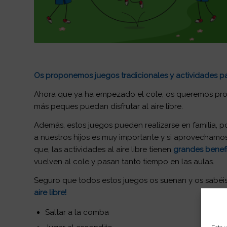
Os proponemos juegos tradicionales y actividades para
Ahora que ya ha empezado el cole, os queremos pr
más peques puedan disfrutar al aire libre.
Además, estos juegos pueden realizarse en familia, 
a nuestros hijos es muy importante y si aprovechamos 
que, las actividades al aire libre tienen
grandes benef
vuelven al cole y pasan tanto tiempo en las aulas.
Seguro que todos estos juegos os suenan y os sabéis
aire libre!
Saltar a la comba