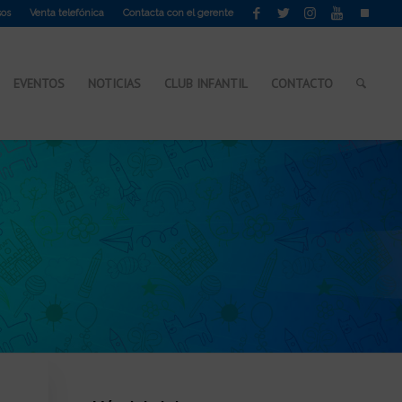
sos
Venta telefónica
Contacta con el gerente
EVENTOS
NOTICIAS
CLUB INFANTIL
CONTACTO