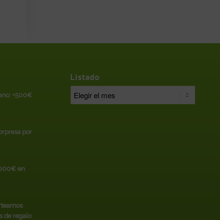
Listado
rano: +500€
sorpresa por
.000€ en
rteamos
s de regalo