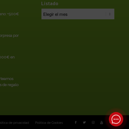
Listado
rano: +500€
sorpresa por
.000€ en
rteamos
s de regalo
lítica de privacidad
Política de Cookies