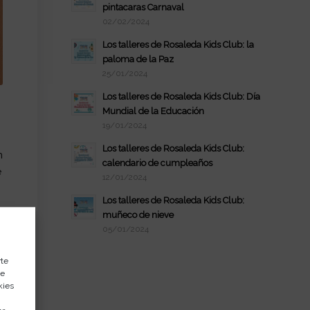
pintacaras Carnaval
02/02/2024
Los talleres de Rosaleda Kids Club: la
paloma de la Paz
25/01/2024
Los talleres de Rosaleda Kids Club: Día
Mundial de la Educación
19/01/2024
Los talleres de Rosaleda Kids Club:
n
calendario de cumpleaños
e
12/01/2024
Los talleres de Rosaleda Kids Club:
muñeco de nieve
05/01/2024
rte
de
kies