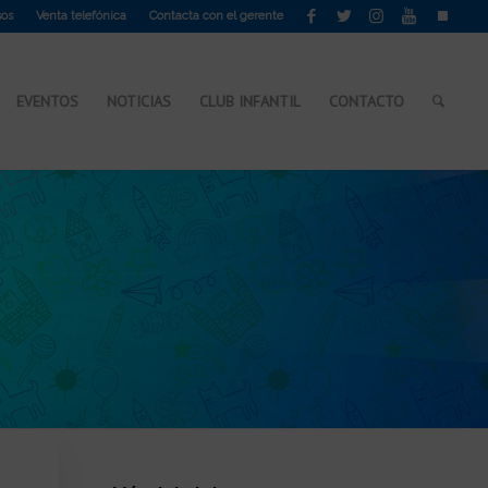
sos
Venta telefónica
Contacta con el gerente
EVENTOS
NOTICIAS
CLUB INFANTIL
CONTACTO