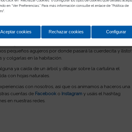
ndo click en “Rechazar Cookies” o configurar los tipos de cookies que deseas acept
ndo en “Ver Preferencias.” Para más información consulte el enlace de "
Política de
es
".
Aceptar cookies
Rechazar cookies
Configurar
 que coger varias cartulinas de colores otoñales y hacer
os pequeños agujeros por donde pasará la cuerdecita y ¡listo!
 y colgarlas en la habitación.
guna ya caída de un árbol y dibujar sobre la cartulina el
lda con hojas naturales.
xperiencias con nosotros, así que os animamos a haceros una
uestras cuentas de
Facebook
o
Instagram
y usáis el hashtag
nes en nuestras redes.