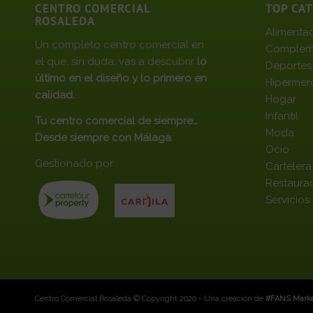
CENTRO COMERCIAL
TOP CA
ROSALEDA
Alimenta
Un completo centro comercial en
Complem
el que, sin duda, vas a descubrir
lo
Deportes
último en el diseño y lo primero en
Hipermer
calidad.
Hogar
Infantil
Tu centro comercial de siempre…
Moda
Desde siempre con Málaga
Ocio
Gestionado por
Cartelera
Restaura
Servicios
Centro Comercial Rosaleda © Copyright 2020 - Una creación de
#FANS Marke