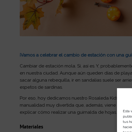
¡Vamos a celebrar el cambio de estación con una gui
Cambiar de estación mola. Sí, así es. Y, probablemen
en nuestra ciudad. Aunque aún queden días de playa y
sacar alguna rebequilla, ir en sandalias suele ser a
espetos de sardinas.
Por eso, hoy dedicamos nuestro Rosaleda Kids Club a
manualidad muy divertida que, además, viene estupen
Esta 
explicar cómo realizar una guirnalda de hojas.
publi
tus h
Materiales
hacie