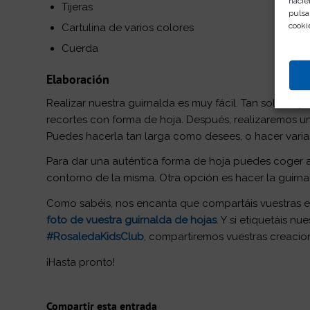
hacie
Tijeras
pulsa
cooki
Cartulina de varios colores
Cuerda
Elaboración
Realizar nuestra guirnalda es muy fácil. Tan solo hay
recortes con forma de hoja. Después, realizaremos un
Puedes hacerla tan larga como desees, o hacer varias
Para dar una auténtica forma de hoja puedes coger al
contorno de la misma. Otra opción es hacer la guirna
Como sabéis, nos encanta que compartáis vuestras e
foto de vuestra guirnalda de hojas
. Y si etiquetáis n
#RosaledaKidsClub
, compartiremos vuestras creacio
¡Hasta pronto!
Compartir esta entrada