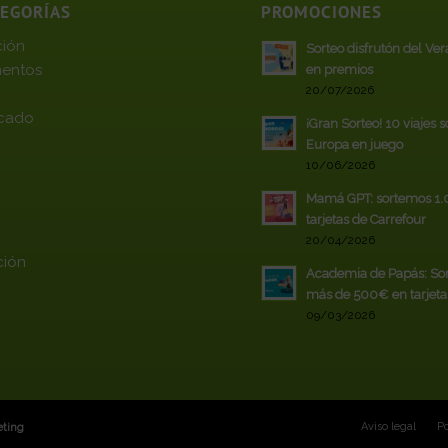
TEGORÍAS
PROMOCIONES
ción
Sorteo disfrutón del Ve
entos
en premios
20/07/2026
cado
¡Gran Sorteo! 10 viajes 
Europa en juego
10/06/2026
Mamá GPT: sortemos 1
tarjetas de Carrefour
20/04/2026
ción
Academia de Papás: So
más de 500€ en tarjeta
09/03/2026
Aviso legal
Po
ting