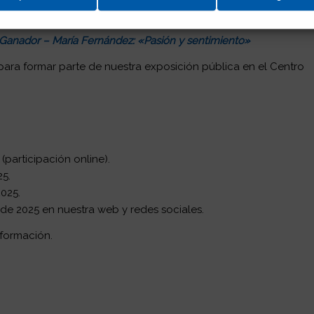
final, la luz»
Ganador – María Fernández: «Pasión y sentimiento»
ara formar parte de nuestra exposición pública en el Centro
 (participación online).
25.
2025.
il de 2025 en nuestra web y redes sociales.
formación.