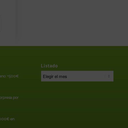
Listado
rano: +500€
sorpresa por
.000€ en