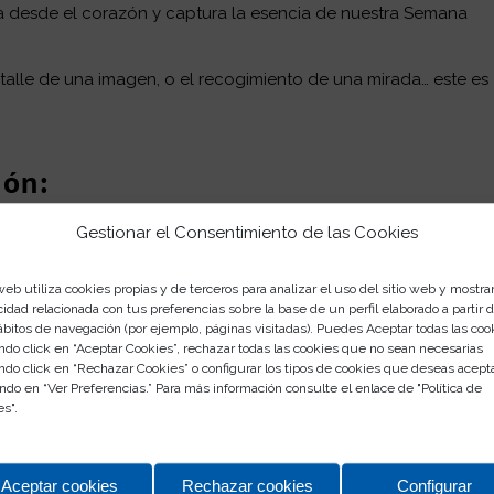
 desde el corazón y captura la esencia de nuestra Semana
etalle de una imagen, o el recogimiento de una mirada… este es
ión:
Gestionar el Consentimiento de las Cookies
1080 px | Tamaño máximo: 500 MB por archivo.
anta (devoción, procesiones, iconografía, detalles, etc.).
web utiliza cookies propias y de terceros para analizar el uso del sitio web y mostra
 hasta el 31 de diciembre de 2024.
cidad relacionada con tus preferencias sobre la base de un perfil elaborado a partir 
ábitos de navegación (por ejemplo, páginas visitadas). Puedes Aceptar todas las coo
scripción
contextualizada.
ndo click en “Aceptar Cookies”, rechazar todas las cookies que no sean necesarias
a de agua ni firmadas.
ndo click en “Rechazar Cookies” o configurar los tipos de cookies que deseas acept
ndo en “Ver Preferencias.” Para más información consulte el enlace de "
Política de
es
".
l Libro Itinerario Semana Santa Rosaleda 2025.
Ganador –
Aceptar cookies
Rechazar cookies
Configurar