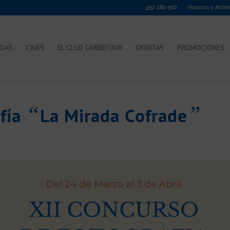
952 280 500
Horarios y Acce
NDAS
CINES
EL CLUB CARREFOUR
OFERTAS
PROMOCIONES
“
”
afía
La Mirada Cofrade