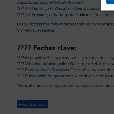
Eduardo campos: «Cristo de Ánimas»
????
2º Premio
: 50 €.
Ganador – Cinthia Ledesma: » Y al 
????
3er Premio
: 5 entradas para Multicines Rosaleda.
Las
20 fotografías más votadas
serán seleccionadas p
Comercial Rosaleda.
???? Fechas clave:
????
Inscripción
: Del 24 de marzo al 3 de abril de 2025
????️
Votación pública online
: Del 4 al 7 de abril de 20
????️
Exposición en Rosaleda
: Del 11 al 20 de abril de 
????
Publicación de ganadores
: A partir del 8 de abr
*Consulta las
bases legales
del concurso para más in
Vota al ganador