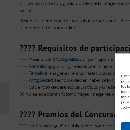
Un concurso de fotografía donde cada imagen habla
Santa.
Si sientes la emoción de una salida procesional, el d
tu momento de compartirlo.
???? Requisitos de participac
???? Máximo de
3 fotografías
por participante.
????
Formato
: .jpg o .png | Resolución mínima: 1920×
????
Temática
: imágenes relacionadas con la Semana S
Esta 
????
Antigüedad
: las fotos deben haber sido tomadas
publi
tus h
???? Cada foto deberá incluir un
título
y una
breve de
hacie
No se aceptarán fotomontajes, imágenes con marc
Estrena Primavera con
hacie
regalo en Rosaleda
pulsa
cooki
???? Premios del Concurso:
????
1er Premio
: 150 € + publicación como portada de